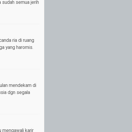
a sudah semua jerih
anda ria di ruang
rga yang haromis.
bulan mendekam di
usia dgn segala
ku mengawali karir