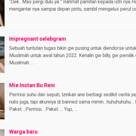
“Dek.. Mas pergi dulu ya..” Rahmat pamitan kepada istri nya H
mengantar nya sampai depan pintu, sambil mengelus perut istr
Impregnant selebgram
Sebuah tuntutan tugas bikin gw pusing untuk diendorse untu
Muslimah untuk awal tahun 2022. Kenalin gw billy, gw pemilik
Muslimah …
Mie Instan Bu Reni
Permisi suhu dan sepuh, Izinkan ane berbagi sedikit cerita ya
nulis juga, tapi akunnya di banned sama mimin.. huhuhuhuhu…
Paket….Permisi….Paket….. Yup, …
Warga baru