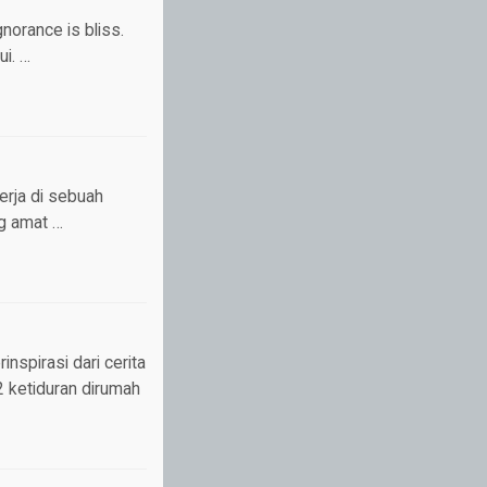
norance is bliss.
ui. …
kerja di sebuah
g amat …
inspirasi dari cerita
2 ketiduran dirumah