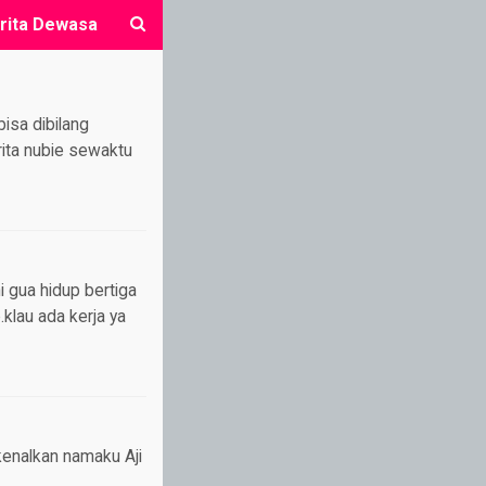
rita Dewasa
close
bisa dibilang
rita nubie sewaktu
 gua hidup bertiga
klau ada kerja ya
rkenalkan namaku Aji