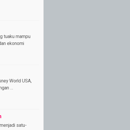
ang tuaku mampu
 dan ekonomi
Disney World USA,
engan …
n
menjadi satu-