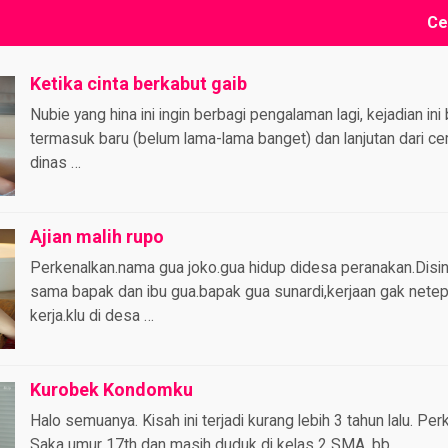
Ce
Ketika cinta berkabut gaib
Nubie yang hina ini ingin berbagi pengalaman lagi, kejadian ini 
termasuk baru (belum lama-lama banget) dan lanjutan dari ce
dinas …
Ajian malih rupo
Perkenalkan.nama gua joko.gua hidup didesa peranakan.Disini
sama bapak dan ibu gua.bapak gua sunardi,kerjaan gak netep.
kerja.klu di desa …
Kurobek Kondomku
Halo semuanya. Kisah ini terjadi kurang lebih 3 tahun lalu. Pe
Saka umur 17th dan masih duduk di kelas 2 SMA, bb …