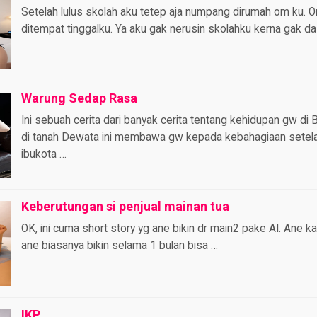
Setelah lulus skolah aku tetep aja numpang dirumah om ku. O
ditempat tinggalku. Ya aku gak nerusin skolahku kerna gak da
Warung Sedap Rasa
Ini sebuah cerita dari banyak cerita tentang kehidupan gw di 
di tanah Dewata ini membawa gw kepada kebahagiaan setel
ibukota …
Keberutungan si penjual mainan tua
OK, ini cuma short story yg ane bikin dr main2 pake AI. Ane 
ane biasanya bikin selama 1 bulan bisa …
IKP