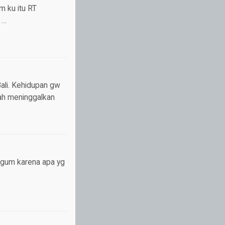
m ku itu RT
 …
Bali. Kehidupan gw
ah meninggalkan
kagum karena apa yg