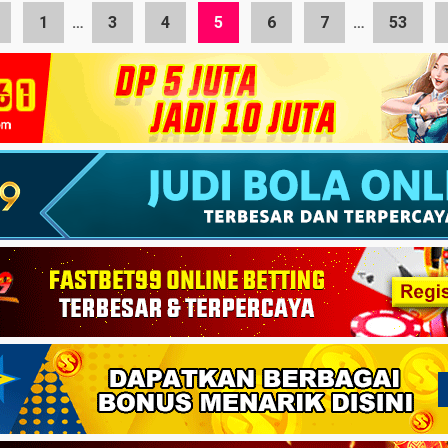
1
…
3
4
5
6
7
…
53