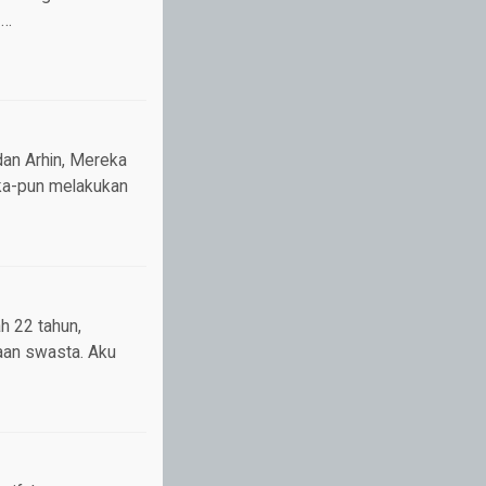
 …
an Arhin, Mereka
eka-pun melakukan
h 22 tahun,
aan swasta. Aku