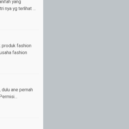
anifah yang
i nya yg terlihat …
k produk fashion
 usaha fashion
, dulu ane pernah
 Permisi…