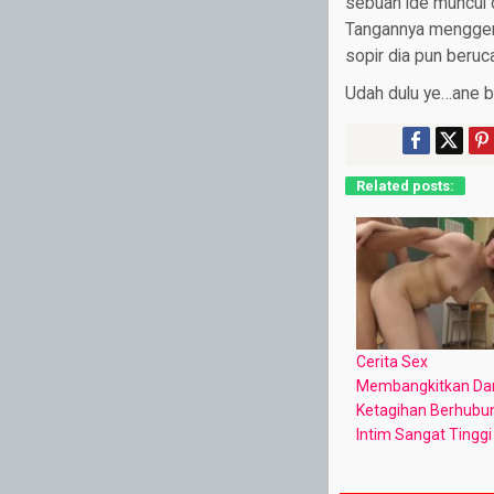
sebuah ide muncul d
Tangannya menggeray
sopir dia pun beruc
Udah dulu ye…ane 
Related posts:
Cerita Sex
Membangkitkan Da
Ketagihan Berhubu
Intim Sangat Tinggi