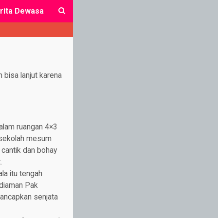
rita Dewasa
close
 bisa lanjut karena
dalam ruangan 4×3
a sekolah mesum
 cantik dan bohay
.
a itu tengah
ediaman Pak
nancapkan senjata