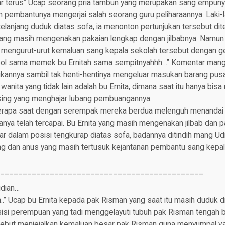
ar terus” Ucap seorang pria tambun yang merupakan sang empuny
 pembantunya mengerjai salah seorang guru peliharaannya. Laki-l
elanjang duduk diatas sofa, ia menonton pertunjukan tersebut di
ang masih mengenakan pakaian lengkap dengan jilbabnya. Namun 
mengurut-urut kemaluan sang kepala sekolah tersebut dengan g
ool sama memek bu Ernitah sama sempitnyahhh…” Komentar mang
ikannya sambil tak henti-hentinya mengeluar masukan barang pu
anita yang tidak lain adalah bu Ernita, dimana saat itu hanya bi
sing yang menghajar lubang pembuangannya.
erapa saat dengan serempak mereka berdua melenguh menandai
nya telah tercapai. Bu Ernita yang masih mengenakan jilbab dan 
r dalam posisi tengkurap diatas sofa, badannya ditindih mang Ud
ng dan anus yang masih tertusuk kejantanan pembantu sang kepal
_____________________________________________
dian…
..” Ucap bu Ernita kepada pak Risman yang saat itu masih duduk d
sisi perempuan yang tadi menggelayuti tubuh pak Risman tengah 
sebut menjejalkan kemaluan besar pak Risman guna menyumpal va