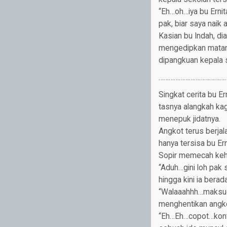
“Eh…oh…iya bu Erni
pak, biar saya naik
Kasian bu Indah, di
mengedipkan matan
dipangkuan kepala 
…………………………………
Singkat cerita bu E
tasnya alangkah ka
menepuk jidatnya.
Angkot terus berjal
hanya tersisa bu Er
Sopir memecah kehe
“Aduh…gini loh pak 
hingga kini ia berad
“Walaaahhh…maksud 
menghentikan angk
“Eh…Eh…copot…konto