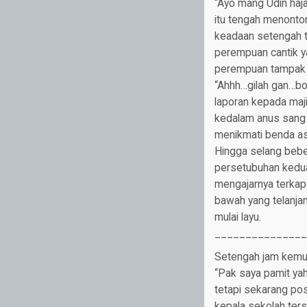
“Ayo mang Udin haj
itu tengah menonton
keadaan setengah t
perempuan cantik y
perempuan tampak 
“Ahhh…gilah gan…b
laporan kepada maj
kedalam anus sang w
menikmati benda a
Hingga selang beb
persetubuhan kedua
mengajarnya terkapa
bawah yang telanja
mulai layu.
_______________
Setengah jam kemu
“Pak saya pamit yah
tetapi sekarang po
kepala sekolah ter