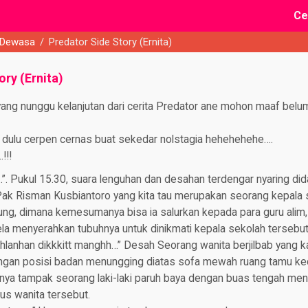
Ce
 Dewasa
/
Predator Side Story (Ernita)
ory (Ernita)
ang nunggu kelanjutan dari cerita Predator ane mohon maaf belum
in dulu cerpen cernas buat sekedar nolstagia hehehehehe….
!!!
 Pukul 15.30, suara lenguhan dan desahan terdengar nyaring di
ak Risman Kusbiantoro yang kita tau merupakan seorang kepal
ung, dimana kemesumanya bisa ia salurkan kepada para guru alim,
la menyerahkan tubuhnya untuk dinikmati kepala sekolah tersebut
nhan dikkkitt manghh…” Desah Seorang wanita berjilbab yang kal
ngan posisi badan menungging diatas sofa mewah ruang tamu k
nya tampak seorang laki-laki paruh baya dengan buas tengah me
us wanita tersebut.