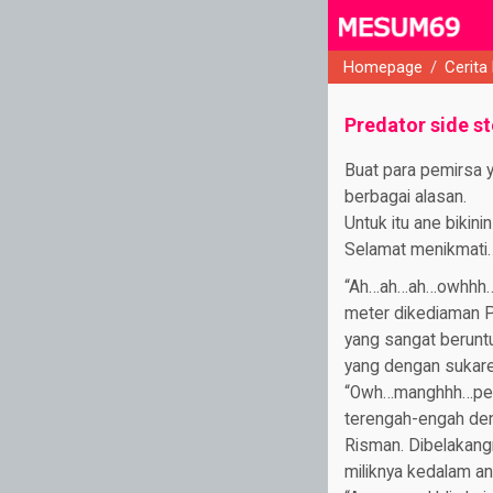
Homepage
/
Cerita
close
Predator side st
Buat para pemirsa y
berbagai alasan.
Untuk itu ane bikin
Selamat menikmati…
“Ah…ah…ah…owhhh…”.
meter dikediaman P
yang sangat berunt
yang dengan sukare
“Owh…manghhh…pehla
terengah-engah de
Risman. Dibelakang
miliknya kedalam an