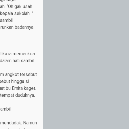
ah. “Oh gak usah
kepala sekolah. ”
 sambil
urunkan badannya
etika ia memeriksa
dalam hati sambil
lam angkot tersebut
sebut hingga si
t bu Ernita kaget.
 tempat duduknya,
ambil
ti mendadak. Namun