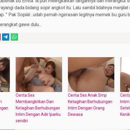
ibenak bu Ernita. Ia pun melingkarkan tangannya dan merangkul so
angi dada bidang sopir angkot itu. Lalu sambil lidahnya menjilat 
ap. ” Pak Sopiiiir…udah pernah ngerasain legitnya memek bu guru
berangkat gawe dulu…
Cerita Sex
Cerita Sex Anak Smp
Ceri
n
Membangkitkan Dan
Ketagihan Berhubungan
Intim
ngan
Ketagihan Berhubungan
Intim Dengan Orang
Sete
Intim Dengan Adir Iparku
Dewasa
Keni
sendiri