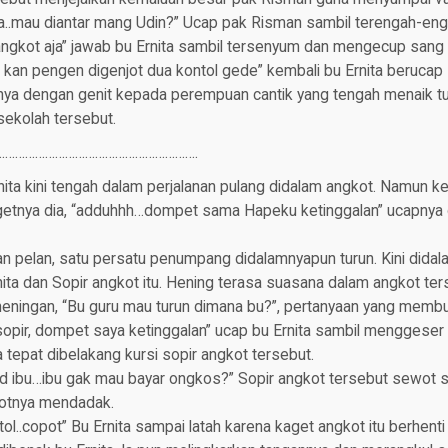
ta..mau diantar mang Udin?” Ucap pak Risman sambil terengah-eng
 angkot aja” jawab bu Ernita sambil tersenyum dan mengecup sang 
a kan pengen digenjot dua kontol gede” kembali bu Ernita berucap
ya dengan genit kepada perempuan cantik yang tengah menaik t
sekolah tersebut.
…………………………………………………….
rnita kini tengah dalam perjalanan pulang didalam angkot. Namun k
getnya dia, “adduhhh…dompet sama Hapeku ketinggalan” ucapnya 
an pelan, satu persatu penumpang didalamnyapun turun. Kini dida
nita dan Sopir angkot itu. Hening terasa suasana dalam angkot ter
ningan, “Bu guru mau turun dimana bu?”, pertanyaan yang membua
sopir, dompet saya ketinggalan” ucap bu Ernita sambil menggeser
a tepat dibelakang kursi sopir angkot tersebut.
ibu…ibu gak mau bayar ongkos?” Sopir angkot tersebut sewot s
otnya mendadak.
l..copot” Bu Ernita sampai latah karena kaget angkot itu berhen