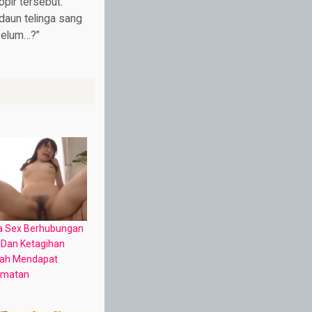
pir tersebut.
daun telinga sang
 belum…?”
ta Sex Berhubungan
 Dan Ketagihan
lah Mendapat
kmatan