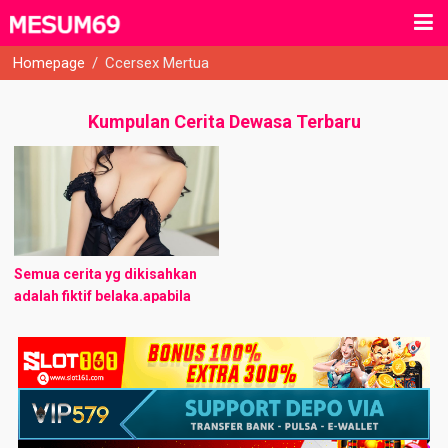
Homepage
/
Ccersex Mertua
Kumpulan Cerita Dewasa Terbaru
Semua cerita yg dikisahkan
adalah fiktif belaka.apabila
dalam penulisan cerita
ternyata ada kesamaan
nama,tempat,kejadian, itu
hanya kebetulan belaka.tidak
ada maksud dari penulis utk
menyinggung ...