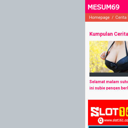
Homepage
/
Cerita
close
Kumpulan Cerit
Selamat malam suhu 
ini nubie pengen ber
pertama bikinan ane
berkolaborasi ama 
mohon kritik dan sa
Kritik ...