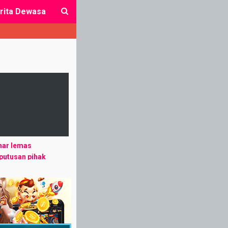
rita Dewasa
close
nar lemas
putusan pihak
usahaan hari ini,
rusahaan sudah
 rencananya untuk
jumlah karyawan,
mudi. Hari ...