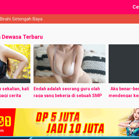
Ce
 Birahi Setengah Baya
a Dewasa Terbaru
sekalian, kali
Endah adalah seorang guru olah
Aku benar-be
bagi cerita
raga yang bekerja di sebuah SMP
mendengar ke
 yang
Negeri di Ibu Kota. Jika
manajemen per
temen ane,
kebanyakan guru olah raga adalah
Bulan lalu pe
rannya ya.
laki-laki, Endah adalah ...
menyampaikan
mengurangi se
termasuk penge