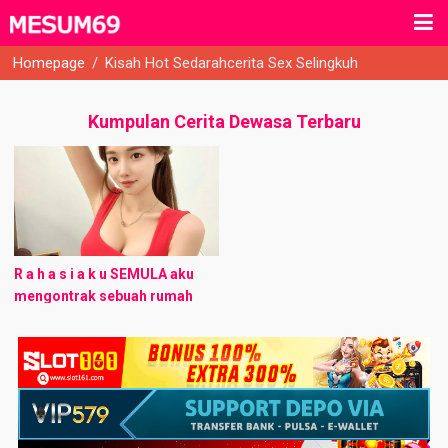
Homepage
/
Kisah Hot Sedarahcerita Sex Selingkuh
Kumpulan Cerita Dewasa Terbaru
R a h a s i a k u​ SEMULA aku
mengontrak sebuah rumah
dengan teman-teman
sedaerahku, tapi setelah
beberapa bulan aku
mengalami ketidakcocokan ...