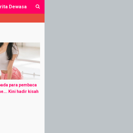
rita Dewasa
close
pada para pembaca
he…. Kini hadir kisah
g petualangan seks
takuler… (kisah2
 di trit dengan ...