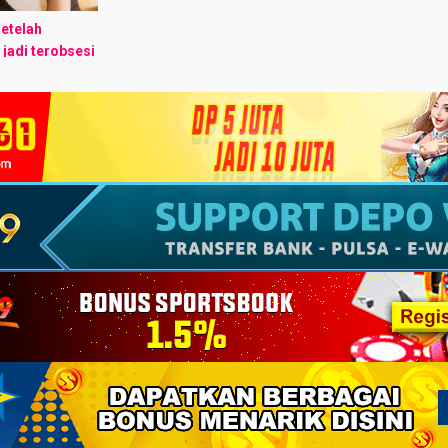
Setelah
 jadi terobsesi
o dirumah
g gw liat..