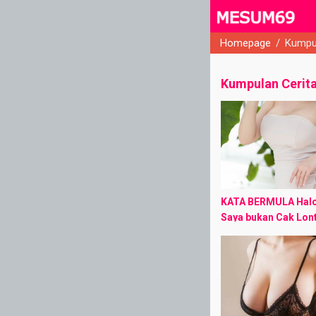
Homepage
/
Kumpu
close
Kumpulan Cerit
KATA BERMULA Halo
Saya bukan Cak Lon
Lemper. Cerita ini 
rilis di forum kita i
dengan 11 bagian de