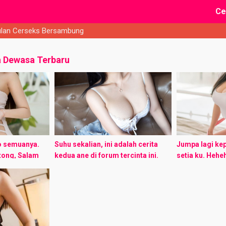
Ce
lan Cerseks Bersambung
a Dewasa Terbaru
 semuanya.
Suhu sekalian, ini adalah cerita
Jumpa lagi ke
tong, Salam
kedua ane di forum tercinta ini.
setia ku. Hehe
sudah pernah
Cerita ini murni fiksi, kesamaan
terbaru tentan
ni sampai
Nama, Lokasi, dan tempat adalah
Ane yang spek
ngan ...
murni kebetulan. Mohon ...
sebelumnya ada