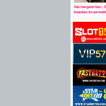
Hari berganti hari.. 
kejadian itu gw malh
juga sama lisa… Kal
bukan cuma laras yan
Apalgi lisa yang ...